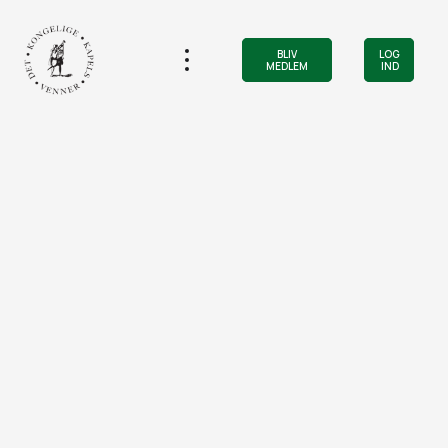
BLIV
LOG
MEDLEM
IND
GENERAL-
FORSAMLING
2022
REFERAT
Generalforsamling den 26. september 2022,
Det Kongelige Kapels Venner