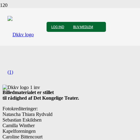
Vælg det medlemskab der passer bedst til dig
LOG IND
BLIV MEDLEM
Billedmaterialet er stillet
til rådighed af Det Kongelige Teater.
Fotokrediteringer:
Natascha Thiara Rydvald
Sebastian Eskildsen
Camilla Winther
Kapelforeningen
Caroline Bittencourt