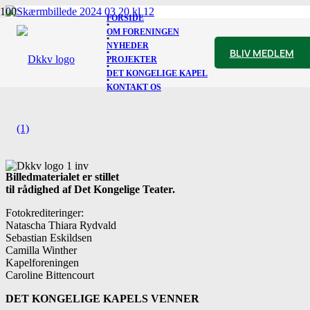
FORSIDE
•
OM FORENINGEN
VIOLA D’AMORE OG MADAME BUTTERFLY
•
NYHEDER
1
2
3
4
…
30
Næste
BLIV MEDLEM
•
PROJEKTER
•
DET KONGELIGE KAPEL
•
KONTAKT OS
Billedmaterialet er stillet
til rådighed af Det Kongelige Teater.
Fotokrediteringer:
Natascha Thiara Rydvald
Sebastian Eskildsen
Camilla Winther
Kapelforeningen
Caroline Bittencourt
DET KONGELIGE KAPELS VENNER