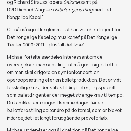
og Richard Strauss’ opera
Salome
samt på
DVD Richard Wagners
Nibelungens Ring
med Det
Kongelige Kapel.”
Og så må vi jo ikke glemme, at han var chefdirigent for
Det Kongelige Kapel og musikchef på Det Kongelige
Teater 2000-2011 – plus ‘alt det løse’.
Michael fortalte særdeles interessant om de
overvejelser, man som dirigent må gøre sig, alt efter
om man skal dirigere en symfonikoncert, en
operaopsætning eller en balletproduktion. Det er vidt
forskellige krav, der stilles til dirigenten, og specielt
som balletdirigent er der meget strenge krav til tempo.
Du kan ikke som dirigent komme dagen før en
balletforestilling og ændre på de tempi, som er blevet
indarbejdet i et langt forudgående prøveforløb.
Michael underviser også i direktion på Det Kongelige