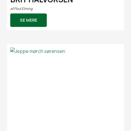
af
Poul Elming
SE MERE