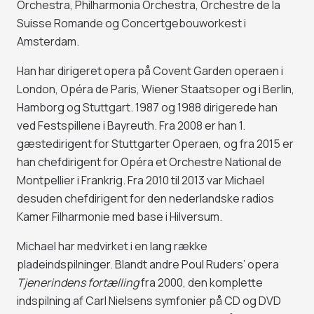
Orchestra, Philharmonia Orchestra, Orchestre de la
Suisse Romande og Concertgebouworkest i
Amsterdam.
Han har dirigeret opera på Covent Garden operaen i
London, Opéra de Paris, Wiener Staatsoper og i Berlin,
Hamborg og Stuttgart. 1987 og 1988 dirigerede han
ved Festspillene i Bayreuth. Fra 2008 er han 1.
gæstedirigent for Stuttgarter Operaen, og fra 2015 er
han chefdirigent for Opéra et Orchestre National de
Montpellier i Frankrig. Fra 2010 til 2013 var Michael
desuden chefdirigent for den nederlandske radios
Kamer Filharmonie med base i Hilversum.
Michael har medvirket i en lang række
pladeindspilninger. Blandt andre Poul Ruders’ opera
Tjenerindens fortælling
fra 2000, den komplette
indspilning af Carl Nielsens symfonier på CD og DVD