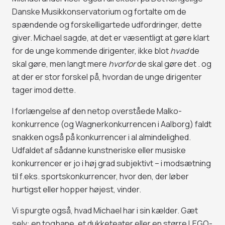
Danske Musikkonservatorium og fortalte om de
spændende og forskelligartede udfordringer, dette
giver. Michael sagde, at det er væsentligt at gøre klart
for de unge kommende dirigenter, ikke blot
hvad
de
skal gøre, men langt mere
hvorfor
de skal gøre det . og
at der er stor forskel på, hvordan de unge dirigenter
tager imod dette.
I forlængelse af den netop overståede Malko-
konkurrence (og Wagnerkonkurrencen i Aalborg) faldt
snakken også på konkurrencer i al almindelighed.
Udfaldet af sådanne kunstneriske eller musiske
konkurrencer er jo i høj grad subjektivt – i modsætning
til f.eks. sportskonkurrencer, hvor den, der løber
hurtigst eller hopper højest, vinder.
Vi spurgte også, hvad Michael har i sin kælder. Gæt
selv: en togbane, et dukketeater eller en større LEGO-