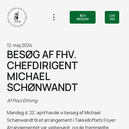
BLIV
LOG
MEDLEM
IND
12. maj 2024
BESØG AF FHV.
CHEFDIRIGENT
MICHAEL
SCHØNWANDT
Af
Poul Elming
Mandag d. 22. april havde vi besøg af Michael
Schønwandt til et arrangement i Takkelloftets Foyer.
Arrangementet var velbesøgt, og de fremmødte