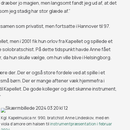
t dræber jo magien, men langsomt fandt jeg ud af, at det
som jeg stadig har stor glæde af.”
samen som privatist, men fortsatte i Hannover til 97.
llet, men i 2001 fik hun orlov fra Kapellet og spillede et
 solobratschist. På dette tidspunkt havde Anne fået
da hun skulle vælge, om hun ville blive i Helsingborg.
re der. Der er også store fordele ved at spille i et
 små børn. Der er mange aftener væk hjemmefra i
 til Kapellet. De gode kolleger og det skønne instrument,
”
Kgl. Kapelmusica nr. 990, bratchist Anne Lindeskov, med en
viola d’amore om halsen til
instrumentpræsentation i februar