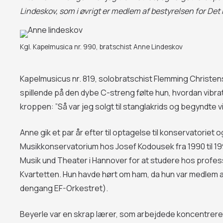
Lindeskov, som i øvrigt er medlem af bestyrelsen for De
Kgl. Kapelmusica nr. 990, bratschist Anne Lindeskov
Kapelmusicus nr. 819, solobratschist Flemming Christens
spillende på den dybe C-streng følte hun, hvordan vibrat
kroppen: ”Så var jeg solgt til stanglakrids og begyndte vi
Anne gik et par år efter til optagelse til konservatorie
Musikkonservatorium hos Josef Kodousek fra 1990 til 199
Musik und Theater i Hannover for at studere hos profes
Kvartetten. Hun havde hørt om ham, da hun var medlem
dengang EF-Orkestret).
Beyerle var en skrap lærer, som arbejdede koncentrere