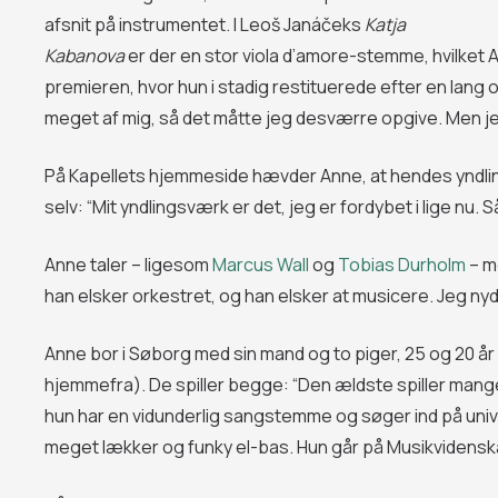
afsnit på instrumentet. I Leoš Janáčeks
Katja
Kabanova
er der en stor viola d’amore-stemme, hvilket 
premieren, hvor hun i stadig restituerede efter en lang
meget af mig, så det måtte jeg desværre opgive. Men je
På Kapellets hjemmeside hævder Anne, at hendes yndl
selv: “Mit yndlingsværk er det, jeg er fordybet i lige nu. Så
Anne taler – ligesom
Marcus Wall
og
Tobias Durholm
– m
han elsker orkestret, og han elsker at musicere. Jeg nyde
Anne bor i Søborg med sin mand og to piger, 25 og 20 år
hjemmefra). De spiller begge: “Den ældste spiller mange
hun har en vidunderlig sangstemme og søger ind på unive
meget lækker og funky el-bas. Hun går på Musikvidensk