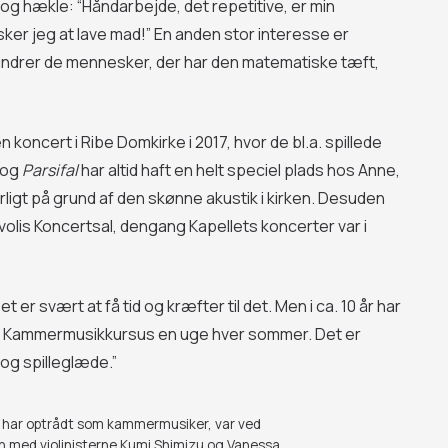
ke og hækle: “Håndarbejde, det repetitive, er min
ker jeg at lave mad!” En anden stor interesse er
eundrer de mennesker, der har den matematiske tæft,
oncert i Ribe Domkirke i 2017, hvor de bl.a. spillede
 og
Parsifal
har altid haft en helt speciel plads hos Anne,
ligt på grund af den skønne akustik i kirken. Desuden
volis Koncertsal, dengang Kapellets koncerter var i
 er svært at få tid og kræfter til det. Men i ca. 10 år har
og Kammermusikkursus en uge hver sommer. Det er
og spilleglæde.”
re) har optrådt som kammermusiker, var ved
n med violinisterne Kumi Shimizu og Vanessa