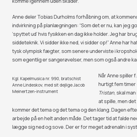
komme igennem uden skader.”
Anne deler Tobias Durholms forhåbning om, at kommende
indvirkning på planlægningen: “Som det er nu, kan jeg godt
‘spyttet ud’ hvis fysikken en dag ikke holder. Jeg har br
siddeteknik. Vi sidder ikke ned, vi sidder op!” Anne har h
tysk olympisk fægter, som senere underviste i kropshol
som egentlig er sangerøvelser, men som også andre kan
Når Anne spiller f
Kgl. Kapelmusica nr. 990, bratschist
hurtigt fem timer 
Anne Lindeskov, med sit dejlige Jacob
Meinertzen-instrument
Tristan
, skal man
at spille, men det
kommer det tema og det tema og den klang. Dagen efter
arbejde på en helt anden måde. Det tager tid at falde 
lægge sig ned og sove. Der er for meget adrenalin i sys