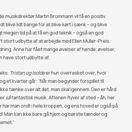
 musikdirektør Martin Brommann vil få en positiv
 blive lidt bange for at blive kørt i sænk – og blive
ugt megen tid på at få en god teknik – også en god
aft stort udbytte af at arbejde med Ellen Müller-Preis,
dning. Anne har fået mange øvelser af hende, øvelser,
 have stort udbytte af.
.eks.
Tristan og Isolde
er hun overrasket over, hvor
og et kvarter går: “Når man begynder forspillet til
 ikke tænke over alt det, man skal igennem. Den er hård
 er
så
fantastisk musik. Aftenen flyver af sted – åh, her
 har man ondt i hele kroppen, og ens hoved er også på
ned! Man kan ikke bare gå hjem og børste tænder og
temet.”