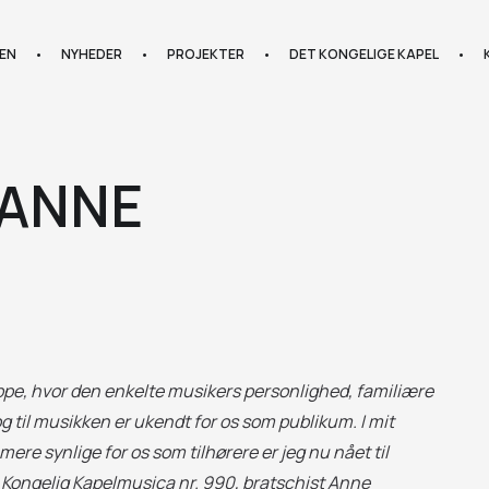
EN
•
NYHEDER
•
PROJEKTER
•
DET KONGELIGE KAPEL
•
 ANNE
ppe, hvor den enkelte musikers personlighed, familiære
 til musikken er ukendt for os som publikum. I mit
re synlige for os som tilhørere er jeg nu nået til
 på Kongelig Kapelmusica nr. 990, bratschist Anne