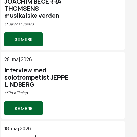
JOACHIM BECERRA
THOMSENS
musikalske verden
af
Søren Ø. James
SE MERE
28. maj 2026
Interview med
solotrompetist JEPPE
LINDBERG
af
Poul Elming
SE MERE
18. maj 2026