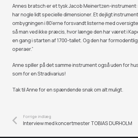
Annes bratsch er et tysk Jacob Meinertzen-instrument: 
har nogle lidt specielle dimensioner. Et dejligt instrumen
ombygningen i 80’erne forsvandt listerne med oversigte
så man ved ikke præcis, hvor længe den har været i Kape
en gang i starten af 1700-tallet. Og den har formodent
operaer.”
Anne spiller på det samme instrument også uden for huse
som for en Stradivarius!
Tak til Anne for en spændende snak om alt muligt.
Forrige indlæg
Interview med koncertmester TOBIAS DURHOLM