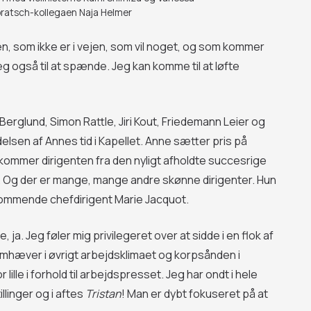
 bratsch-kollegaen Naja Helmer
 én, som ikke er i vejen, som vil noget, og som kommer
 også til at spænde. Jeg kan komme til at løfte
rglund, Simon Rattle, Jiri Kout, Friedemann Leier og
elsen af Annes tid i Kapellet. Anne sætter pris på
kommer dirigenten fra den nyligt afholdte succesrige
t. Og der er mange, mange andre skønne dirigenter. Hun
kommende chefdirigent Marie Jacquot.
a. Jeg føler mig privilegeret over at sidde i en flok af
mhæver i øvrigt arbejdsklimaet og korpsånden i
ille i forhold til arbejdspresset. Jeg har ondt i hele
linger og i aftes
Tristan
! Man er dybt fokuseret på at