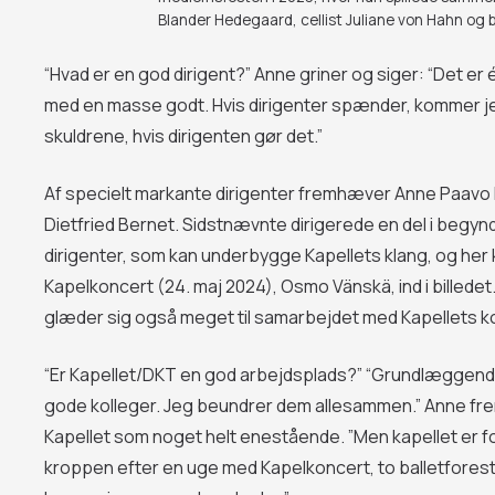
Blander Hedegaard, cellist Juliane von Hahn og
“Hvad er en god dirigent?” Anne griner og siger: “Det er
med en masse godt. Hvis dirigenter spænder, kommer jeg
skuldrene, hvis dirigenten gør det.”
Af specielt markante dirigenter fremhæver Anne Paavo Be
Dietfried Bernet. Sidstnævnte dirigerede en del i begynd
dirigenter, som kan underbygge Kapellets klang, og her 
Kapelkoncert (24. maj 2024), Osmo Vänskä, ind i billede
glæder sig også meget til samarbejdet med Kapellets 
“Er Kapellet/DKT en god arbejdsplads?” “Grundlæggende, j
gode kolleger. Jeg beundrer dem allesammen.” Anne fre
Kapellet som noget helt enestående. ”Men kapellet er for l
kroppen efter en uge med Kapelkoncert, to balletforestil