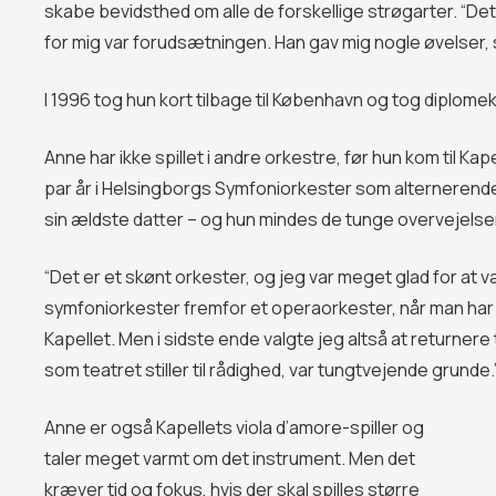
skabe bevidsthed om alle de forskellige strøgarter. “De
for mig var forudsætningen. Han gav mig nogle øvelser, 
I 1996 tog hun kort tilbage til København og tog diplomek
Anne har ikke spillet i andre orkestre, før hun kom til Kape
par år i Helsingborgs Symfoniorkester som alternerende
sin ældste datter – og hun mindes de tunge overvejelser, 
“Det er et skønt orkester, og jeg var meget glad for at væ
symfoniorkester fremfor et operaorkester, når man har
Kapellet. Men i sidste ende valgte jeg altså at returnere
som teatret stiller til rådighed, var tungtvejende grunde.
Anne er også Kapellets viola d’amore-spiller og
taler meget varmt om det instrument. Men det
kræver tid og fokus, hvis der skal spilles større