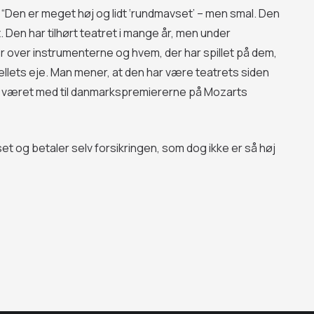
“Den er meget høj og lidt ‘rundmavset’ – men smal. Den
t. Den har tilhørt teatret i mange år, men under
r over instrumenterne og hvem, der har spillet på dem,
llets eje. Man mener, at den har være teatrets siden
lig været med til danmarkspremiererne på Mozarts
t og betaler selv forsikringen, som dog ikke er så høj