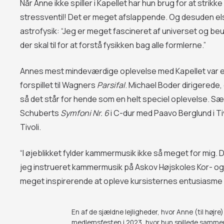
Når Anne ikke spiller i Kapellet har hun brug for at strik
stressventil! Det er meget afslappende. Og desuden els
astrofysik: “Jeg er meget fascineret af universet og b
der skal til for at forstå fysikken bag alle formlerne.”
Annes mest mindeværdige oplevelse med Kapellet var en k
forspillet til Wagners
Parsifal
. Michael Boder dirigerede,
så det står for hende som en helt speciel oplevelse. Sær
Schuberts
Symfoni Nr. 6
i C-dur med Paavo Berglund i Ti
Tivoli.
“I øjeblikket fylder kammermusik ikke så meget for mig. Det
jeg instrueret kammermusik på Askov Højskoles Kor- 
meget inspirerende at opleve kursisternes entusiasme 
En af de sjældne lejligheder, hvor Anne (til høj
medlemsfesten i 2023, hvor hun spillede samme