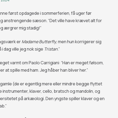
2024
Anne først opdagede i sommerferien, få uger før
 og anstrengende sæson. “Det ville have krævet alt for
g ærgrer mig stadig!”
ingsværk er
Madame Butterfly
, men hun korrigerer sig
 i dag ville jeg nok sige
Tristan
.”
eget varmt om Paolo Carrigiani: “Han er meget følsom,
r at spille med ham. Jeg håber han bliver her.”
 gamle (de er egentlig mere eller mindre begge flyttet
 instrumenter, klaver, cello, bratsch og mandolin, og
rsitetet på arkæologi. Den yngste spiller klaver og en
ab.”