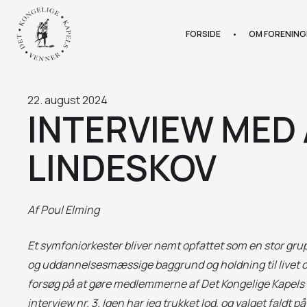
FORSIDE
•
OM FORENING
22. august 2024
INTERVIEW MED
LINDESKOV
Af
Poul Elming
Et symfoniorkester bliver nemt opfattet som en stor gru
og uddannelsesmæssige baggrund og holdning til livet og
forsøg på at gøre medlemmerne af Det Kongelige Kapels me
interview nr. 3. Igen har jeg trukket lod, og valget faldt