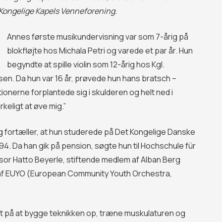
t Kongelige Kapels Venneforening.
Annes første musikundervisning var som 7-årig på
blokfløjte hos Michala Petri og varede et par år. Hun
begyndte at spille violin som 12-årig hos Kgl.
en. Da hun var 16 år, prøvede hun hans bratsch –
ionerne forplantede sig i skulderen og helt ned i
rkeligt at øve mig.”
t og fortæller, at hun studerede på Det Kongelige Danske
4. Da han gik på pension, søgte hun til Hochschule für
sor Hatto Beyerle, stiftende medlem af Alban Berg
 af EUYO (European Community Youth Orchestra,
t på at bygge teknikken op, træne muskulaturen og