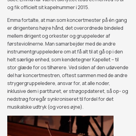
og fik officielt sit kapelnummer i 2015.
Emma fortalte, at man som koncertmester på én gang
er dirigentens højre hånd, det overordnede bindeled
mellem dirigent og orkester og gruppeleder af
førsteviolinerne. Man samarbejder med de andre
instrumentgruppeledere om at få alt til at gå op i den
helt særlige enhed, som kendetegner Kapellet – til
stor glæde for os tilhørere. Ved siden af den udøvende
del har koncertmestren, oftest sammen med de andre
strygergruppeledere, ansvar for, at alle noder,
inklusive dem i partituret, er strøgopdateret, så op- og
nedstrøg foregår synkroniseret til fordel for det
musikalske udtryk (og vores øjne).