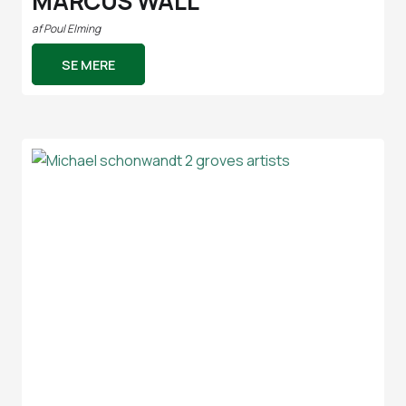
MARCUS WALL
af
Poul Elming
SE MERE