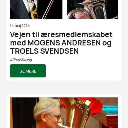
14. maj 2024
Vejen til æresmedlemskabet
med MOGENS ANDRESEN og
TROELS SVENDSEN
af
Poul Elming
SE MERE