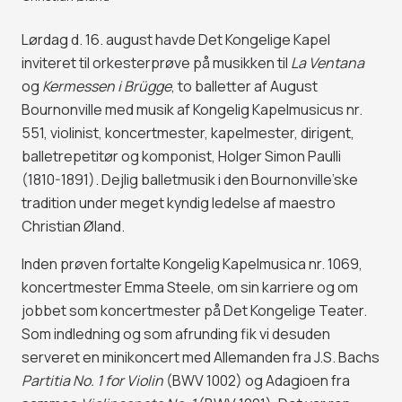
Lørdag d. 16. august havde Det Kongelige Kapel
inviteret til orkesterprøve på musikken til
La Ventana
og
Kermessen i Brügge
, to balletter af August
Bournonville med musik af Kongelig Kapelmusicus nr.
551, violinist, koncertmester, kapelmester, dirigent,
balletrepetitør og komponist, Holger Simon Paulli
(1810-1891). Dejlig balletmusik i den Bournonville’ske
tradition under meget kyndig ledelse af maestro
Christian Øland.
Inden prøven fortalte Kongelig Kapelmusica nr. 1069,
koncertmester Emma Steele, om sin karriere og om
jobbet som koncertmester på Det Kongelige Teater.
Som indledning og som afrunding fik vi desuden
serveret en minikoncert med Allemanden fra J.S. Bachs
Partitia No. 1 for Violin
(BWV 1002) og Adagioen fra