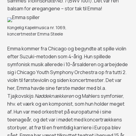
sammes
Violinsonate No. 1
(BWV 1001). Det var ren
balsam for øregangene – stor tak til Emma!
Kongelig Kapelmusica nr. 1069,
koncertmester Emma Steele
Emma kommer fra Chicago og begyndte at spille violin
efter Suzuki-metoden som 4-årig. Hun spillede
symfonisk musik allerede i 10-årsalderen og arbejdede
sig i Chicago Youth Symphony Orchestra op fra tutti 2.
violin til førsteviolin og siden koncertmester. Det var
her, Emma havde sine første møder med bl.a.
Tjajkovskijs
Nøddeknækkeren
og Mahlers symfonier,
hhv. et værk og en komponist, som hun holder meget
af. Hun var med orkestret på europaturné i sine
teenageår, og det var i mødet med koncertrækkens
storbyer, at frø til en fremtidig karriere i Europa blev
sået. Emma har været tilknyttet teatret i henved 15 år