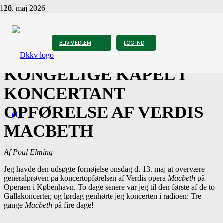
18. maj 2026
EN ENESTÅENDE
BLIV MEDLEM
LOG IND
OPLEVELSE – DET
KONGELIGE KAPEL I
KONCERTANT
OPFØRELSE AF VERDIS
MACBETH
Af
Poul Elming
Jeg havde den udsøgte fornøjelse onsdag d. 13. maj at overvære
generalprøven på koncertopførelsen af Verdis opera
Macbeth
på
Operaen i København. To dage senere var jeg til den første af de to
Gallakoncerter, og lørdag genhørte jeg koncerten i radioen: Tre
gange
Macbeth
på fire dage!