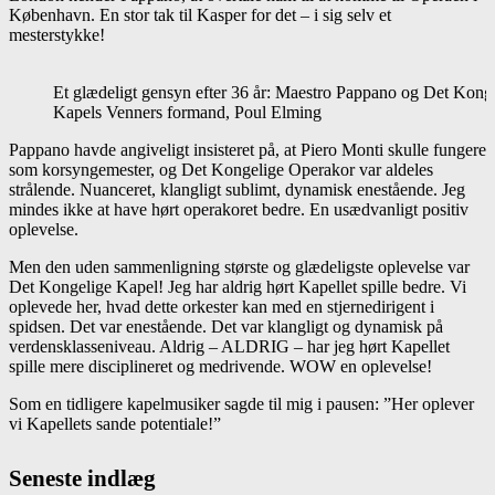
København. En stor tak til Kasper for det – i sig selv et
mesterstykke!
Et glædeligt gensyn efter 36 år: Maestro Pappano og Det Kong
Kapels Venners formand, Poul Elming
Pappano havde angiveligt insisteret på, at Piero Monti skulle fungere
som korsyngemester, og Det Kongelige Operakor var aldeles
strålende. Nuanceret, klangligt sublimt, dynamisk enestående. Jeg
mindes ikke at have hørt operakoret bedre. En usædvanligt positiv
oplevelse.
Men den uden sammenligning største og glædeligste oplevelse var
Det Kongelige Kapel! Jeg har aldrig hørt Kapellet spille bedre. Vi
oplevede her, hvad dette orkester kan med en stjernedirigent i
spidsen. Det var enestående. Det var klangligt og dynamisk på
verdensklasseniveau. Aldrig – ALDRIG – har jeg hørt Kapellet
spille mere disciplineret og medrivende. WOW en oplevelse!
Som en tidligere kapelmusiker sagde til mig i pausen: ”Her oplever
vi Kapellets sande potentiale!”
Seneste indlæg