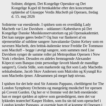
Solister, dirigent, Det Kongelige Operakor og Det
Kongelige Kapel til fremkaldelse efter den koncertante
opførelse af Giuseppe Verdis
Macbeth
på Operaen, fredag
d. 15. maj 2026
Solisterne var enestående. I spidsen som en overdådig Lady
Macbeth var Lise Davidsen – uddannet i København på Det
Kongelige Danske Musikkonservatorium og på Operaakademiet.
Det kan næppe gøres bedre?! Og hun var flankeret af en
stjernerække af sublime sangere: hawaiianske Quinn Kelsey som en
suveræn Macbeth, den britisk-italienske tenor Freddie De Tommaso
som Macduff – begge i øvrigt sangere, som sammen med Lise
Davidsen synger de samme roller på Metropolitan Operaen i New
York i efteråret. Desuden en aldeles fremragende Alexander
Köpeczi som Banquo (min personlige favorit blandt de mandlige
sangere!), Gisela Stille, som markerede sig flot som Lady Macbeths
selskabsdame, Jacob Skov Andersen som Malcolm og Kyungil Ko
som Macbeths tjener. Allesammen på meget højt niveau.
I spidsen for det hele stod Sir Antonio Pappano, chefdirigent for The
London Symphony Orchestra og mangeårig musikchef for operaen
på Covent Garden. Og her er vi fremme ved det helt enestående:
han er meget sjælden at opleve som gæstedirigent, men det var
lykkedes teaterchef Kasper Holten, som fra sin tid som operachef i
London kender Pappano, at overtale ham til at komme til Operaen i