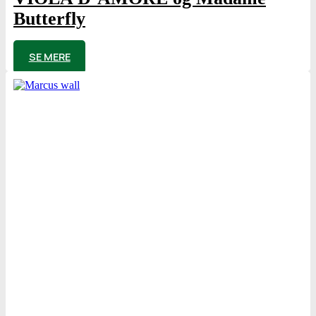
Butterfly
af
Poul Elming
SE MERE