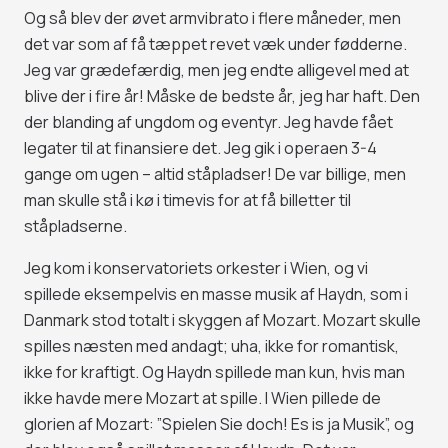
Og så blev der øvet armvibrato i flere måneder, men
det var som af få tæppet revet væk under fødderne.
Jeg var grædefærdig, men jeg endte alligevel med at
blive der i fire år! Måske de bedste år, jeg har haft. Den
der blanding af ungdom og eventyr. Jeg havde fået
legater til at finansiere det. Jeg gik i operaen 3-4
gange om ugen – altid ståpladser! De var billige, men
man skulle stå i kø i timevis for at få billetter til
ståpladserne.
Jeg kom i konservatoriets orkester i Wien, og vi
spillede eksempelvis en masse musik af Haydn, som i
Danmark stod totalt i skyggen af Mozart. Mozart skulle
spilles næsten med andagt; uha, ikke for romantisk,
ikke for kraftigt. Og Haydn spillede man kun, hvis man
ikke havde mere Mozart at spille. I Wien pillede de
glorien af Mozart: ”Spielen Sie doch! Es is ja Musik”, og