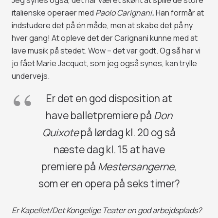
Jeg synes også, det har været skønt at spille de store
italienske operaer med
Paolo Carignani
.
Han formår at
indstudere det på én måde, men at skabe det på ny
hver gang! At opleve det der Carignani kunne med at
lave musik på stedet. Wow – det var godt. Og så har vi
jo fået Marie Jacquot, som jeg også synes, kan trylle
undervejs.
Er det en god disposition at
have balletpremiere på
Don
Quixote
på lørdag kl. 20 og så
næste dag kl. 15 at have
premiere på
Mestersangerne
,
som er en opera på seks timer?
Er Kapellet/Det Kongelige Teater en god arbejdsplads?