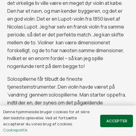
det virkelige liv ville være en meget dyr violin at købe.
Den har et navn, og man kender byggeren, og det er
en god violin. Det er en Lupot-violin fra 1850 lavet af
Nicolas Lupot. Jeg har selv en fransk violin fra samme
periode, så det er det perfekte match. Jeg kan skifte
mellem de to. Violiner kan være dimensioneret
forskelligt, og de to har næsten samme dimensioner,
hvilket er en enorm fordel – så kan jeg spille
nogenlunde rent på dem begge to!
Solospillerne får tilbudt de fineste
tjenesteinstrumenter. Den violin havde været på
‘vandring’ gennem solospillerne. Man starter oppefra,
indtil der en, der synes om det pågældende
instrument. Jeg fik lavet et par mindre ændringer, da
Denne hjemmeside bruger cookies for at sikre
den bedste oplevelse. Ved at fortsætte
den var til reparation. Jeg fik flyttet lidt på
ACCEPTER
accepterer du vores brug af cookies.
stemmestokken, som står inde i violinen, og som har
Cookiepolitik
stor betydning for instrumentets klang.