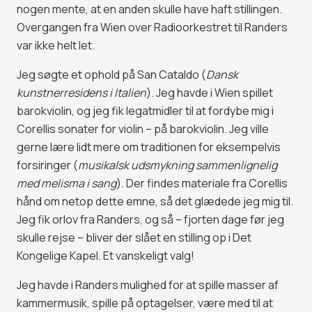
nogen mente, at en anden skulle have haft stillingen.
Overgangen fra Wien over Radioorkestret til Randers
var ikke helt let.
Jeg søgte et ophold på San Cataldo (
Dansk
kunstnerresidens i Italien
). Jeg havde i Wien spillet
barokviolin, og jeg fik legatmidler til at fordybe mig i
Corellis sonater for violin – på barokviolin. Jeg ville
gerne lære lidt mere om traditionen for eksempelvis
forsiringer (
musikalsk udsmykning sammenlignelig
med melisma i sang
). Der findes materiale fra Corellis
hånd om netop dette emne, så det glædede jeg mig til.
Jeg fik orlov fra Randers, og så – fjorten dage før jeg
skulle rejse – bliver der slået en stilling op i Det
Kongelige Kapel. Et vanskeligt valg!
Jeg havde i Randers mulighed for at spille masser af
kammermusik, spille på optagelser, være med til at