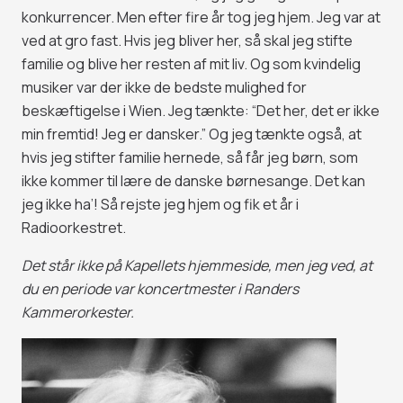
konkurrencer. Men efter fire år tog jeg hjem. Jeg var at
ved at gro fast. Hvis jeg bliver her, så skal jeg stifte
familie og blive her resten af mit liv. Og som kvindelig
musiker var der ikke de bedste mulighed for
beskæftigelse i Wien. Jeg tænkte: “Det her, det er ikke
min fremtid! Jeg er dansker.” Og jeg tænkte også, at
hvis jeg stifter familie hernede, så får jeg børn, som
ikke kommer til lære de danske børnesange. Det kan
jeg ikke ha’! Så rejste jeg hjem og fik et år i
Radioorkestret.
Det står ikke på Kapellets hjemmeside, men jeg ved, at
du en periode var koncertmester i Randers
Kammerorkester.