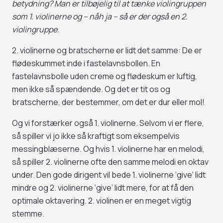
betydning? Man er tilbøjelig til at tænke violingruppen
som 1. violinerne og – nåh ja – så er der også en 2.
violingruppe.
2. violinerne og bratscherne er lidt det samme: De er
flødeskummet inde i fastelavnsbollen. En
fastelavnsbolle uden creme og flødeskum er luftig,
men ikke så spændende. Og det er tit os og
bratscherne, der bestemmer, om det er dur eller mol!
Og vi forstærker også 1. violinerne. Selvom vi er flere,
så spiller vi jo ikke så kraftigt som eksempelvis
messingblæserne. Og hvis 1. violinerne har en melodi,
så spiller 2. violinerne ofte den samme melodi en oktav
under. Den gode dirigent vil bede 1. violinerne ‘give’ lidt
mindre og 2. violinerne ‘give’ lidt mere, for at få den
optimale oktavering. 2. violinen er en meget vigtig
stemme.