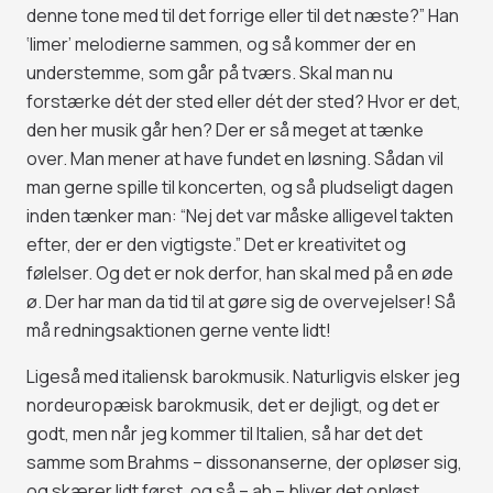
denne tone med til det forrige eller til det næste?” Han
‘limer’ melodierne sammen, og så kommer der en
understemme, som går på tværs. Skal man nu
forstærke dét der sted eller dét der sted? Hvor er det,
den her musik går hen? Der er så meget at tænke
over. Man mener at have fundet en løsning. Sådan vil
man gerne spille til koncerten, og så pludseligt dagen
inden tænker man: “Nej det var måske alligevel takten
efter, der er den vigtigste.” Det er kreativitet og
følelser. Og det er nok derfor, han skal med på en øde
ø. Der har man da tid til at gøre sig de overvejelser! Så
må redningsaktionen gerne vente lidt!
Ligeså med italiensk barokmusik. Naturligvis elsker jeg
nordeuropæisk barokmusik, det er dejligt, og det er
godt, men når jeg kommer til Italien, så har det det
samme som Brahms – dissonanserne, der opløser sig,
og skærer lidt først, og så – ah – bliver det opløst.