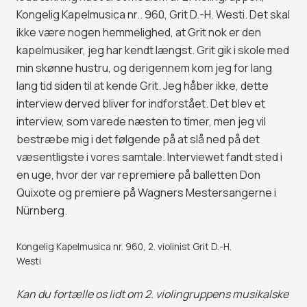
Kongelig Kapelmusica nr.. 960, Grit D.-H. Westi. Det skal
ikke være nogen hemmelighed, at Grit nok er den
kapelmusiker, jeg har kendt længst. Grit gik i skole med
min skønne hustru, og derigennem kom jeg for lang
lang tid siden til at kende Grit. Jeg håber ikke, dette
interview derved bliver for indforstået. Det blev et
interview, som varede næsten to timer, men jeg vil
bestræbe mig i det følgende på at slå ned på det
væsentligste i vores samtale. Interviewet fandt sted i
en uge, hvor der var repremiere på balletten Don
Quixote og premiere på Wagners Mestersangerne i
Nürnberg.
Kongelig Kapelmusica nr. 960, 2. violinist Grit D.-H.
Westi
Kan du fortælle os lidt om 2. violingruppens musikalske