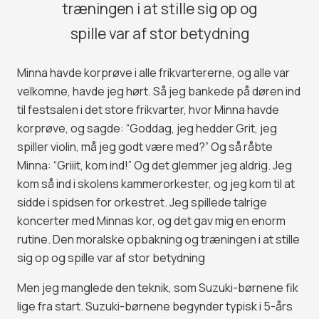
træningen i at stille sig op og
spille var af stor betydning
Minna havde korprøve i alle frikvartererne, og alle var
velkomne, havde jeg hørt. Så jeg bankede på døren ind
til festsalen i det store frikvarter, hvor Minna havde
korprøve, og sagde: “Goddag, jeg hedder Grit, jeg
spiller violin, må jeg godt være med?” Og så råbte
Minna: “Griiit, kom ind!” Og det glemmer jeg aldrig. Jeg
kom så ind i skolens kammerorkester, og jeg kom til at
sidde i spidsen for orkestret. Jeg spillede talrige
koncerter med Minnas kor, og det gav mig en enorm
rutine. Den moralske opbakning og træningen i at stille
sig op og spille var af stor betydning
Men jeg manglede den teknik, som Suzuki-børnene fik
lige fra start. Suzuki-børnene begynder typisk i 5-års