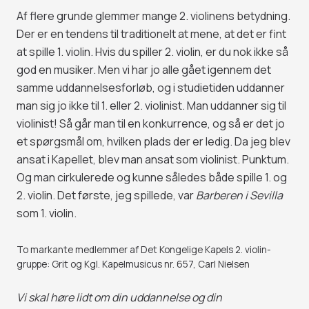
Af flere grunde glemmer mange 2. violinens betydning.
Der er en tendens til traditionelt at mene, at det er fint
at spille 1. violin. Hvis du spiller 2. violin, er du nok ikke så
god en musiker. Men vi har jo alle gået igennem det
samme uddannelsesforløb, og i studietiden uddanner
man sig jo ikke til 1. eller 2. violinist. Man uddanner sig til
violinist! Så går man til en konkurrence, og så er det jo
et spørgsmål om, hvilken plads der er ledig. Da jeg blev
ansat i Kapellet, blev man ansat som violinist. Punktum.
Og man cirkulerede og kunne således både spille 1. og
2. violin. Det første, jeg spillede, var
Barberen i Sevilla
som 1. violin.
To markante medlemmer af Det Kongelige Kapels 2. violin-
gruppe: Grit og Kgl. Kapelmusicus nr. 657, Carl Nielsen
Vi skal høre lidt om din uddannelse og din