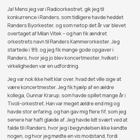
Ja! Mens jeg var i Radioorkestret, gik jeg til
konkurrence i Randers, som tidligere havde heddet
Randers Byorkester, og som netop det år var blevet
overtaget af Milan Vitek – og han fik ændret
orkestrets navn til Randers Kammerorkester. Jeg
startede i ’89, og jeg fik mange gode opgaver i
Randers, hvor jeg jo blev koncertmester, hvilket i
virkeligheden var en udfordring.
Jeg var nok ikke helt klar over, hvad det ville sige at
være koncertmester. Jeg fik hjælp af en ældre
kollega, Gunnar Krarup, som havde spillet mange år i
Tivoli-orkestret. Han var meget ældre end mig og
havde stor erfaring, og han gav mig flere fif, som jeg
senere har haft glæde af. Jeg havde lidt svært ved at
falde til i Randers, hvor jeg i begyndelsen ikke kendte
nogen, og hvor jeg mødte en vis modstand, fordi