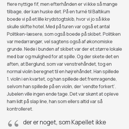
flere nyttige fif, men efterhånden er vi ikke så mange
tilbage, der kan huske det. På en turné til Baltikum
boede vi på et lille krydstogtskib, hvor vi jo så ikke
skulle skifte hotel. Med på turen var også et antal
Politiken-læsere, som også boede på skibet. Politiken
var medarrangør, vel sagtens også af økonomiske
grunde. Nede i bunden af skibet var der et større lokale
med bar og mulighed for at spille. Og der skete det en
aften, at Berglund, som var venstrehåndet, tog en
normal violin beregnet til en højrehåndet. Han spillede
1. violin i en kvartet, og han spillede det fremragende,
selvom han spillede på en violin, der ‘vendte forkert’.
Jubelen ville ingen ende tage. Det var skønt at opleve
ham lidt på slap line, han som ellers altid var så
kontrolleret.
der er noget, som Kapellet ikke