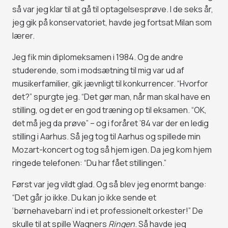
så var jeg klar til at gå til optagelsesprøve. I de seks år,
jeg gik på konservatoriet, havde jeg fortsat Milan som
lærer.
Jeg fik min diplomeksamen i 1984. Og de andre
studerende, som i modsætning til mig var ud af
musikerfamilier, gik jævnligt til konkurrencer. “Hvorfor
det?” spurgte jeg. “Det gør man, når man skal have en
stilling, og det er en god træning op til eksamen. “OK,
det må jeg da prøve” – og i foråret ’84 var der en ledig
stilling i Aarhus. Så jeg tog til Aarhus og spillede min
Mozart-koncert og tog så hjem igen. Da jeg kom hjem
ringede telefonen: “Du har fået stillingen.”
Først var jeg vildt glad. Og så blev jeg enormt bange:
“Det går jo ikke. Du kan jo ikke sende et
‘børnehavebarn’ ind i et professionelt orkester!” De
skulle til at spille Wagners
Ringen
. Så havde jeg