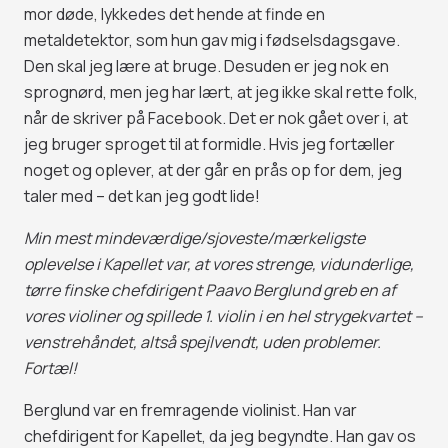
mor døde, lykkedes det hende at finde en
metaldetektor, som hun gav mig i fødselsdagsgave.
Den skal jeg lære at bruge. Desuden er jeg nok en
sprognørd, men jeg har lært, at jeg ikke skal rette folk,
når de skriver på Facebook. Det er nok gået over i, at
jeg bruger sproget til at formidle. Hvis jeg fortæller
noget og oplever, at der går en prås op for dem, jeg
taler med – det kan jeg godt lide!
Min mest mindeværdige/sjoveste/mærkeligste
oplevelse i Kapellet var, at vores strenge, vidunderlige,
tørre finske chefdirigent Paavo Berglund greb en af
vores violiner og spillede 1. violin i en hel strygekvartet –
venstrehåndet, altså spejlvendt, uden problemer.
Fortæl!
Berglund var en fremragende violinist. Han var
chefdirigent for Kapellet, da jeg begyndte. Han gav os