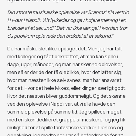
Din største musikalske oplevelse var Brahms’ Klavertrio
i H-dur i Napoli: “Alt lykkedes og gav højere mening i en
brøkdel af et sekund!” Det var ikke længe! Hvordan tror
du publikum oplevede den brøkdel af et sekund?
De har måske slet ikke opdaget det. Men jeg har talt
med kolleger og fået bekræftet, at man kan spille i
dage, uger, måneder, og man har skønne oplevelser,
men så er der de der få øjeblikke, hvor det løfter sig,
hvor man næsten ikke selv synes, man har ansvaret
for det. Hvor det hele lykkes, eller klinger særligt godt.
Hvor det næsten bliver guddommeligt. Og det skønne
ved den oplevelse i Napoli var, at vi alle havde den
samme oplevelse på samme tid. Jeg spillede meget
med en skøn dedikeret gruppe af musikere, og jeg fik
mulighed for at spille fantastiske værker. Den ros og
opbakning, jeg mødte der, var så befordrende for alt