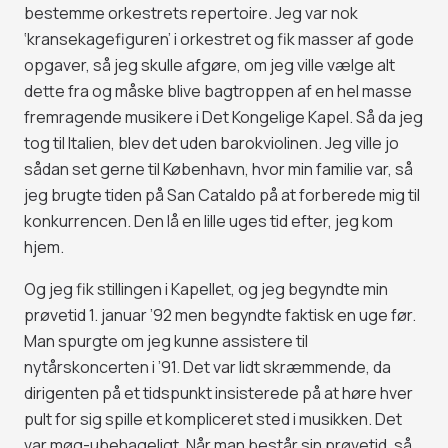
bestemme orkestrets repertoire. Jeg var nok
‘kransekagefiguren’ i orkestret og fik masser af gode
opgaver, så jeg skulle afgøre, om jeg ville vælge alt
dette fra og måske blive bagtroppen af en hel masse
fremragende musikere i Det Kongelige Kapel. Så da jeg
tog til Italien, blev det uden barokviolinen. Jeg ville jo
sådan set gerne til København, hvor min familie var, så
jeg brugte tiden på San Cataldo på at forberede mig til
konkurrencen. Den lå en lille uges tid efter, jeg kom
hjem.
Og jeg fik stillingen i Kapellet, og jeg begyndte min
prøvetid 1. januar ’92 men begyndte faktisk en uge før.
Man spurgte om jeg kunne assistere til
nytårskoncerten i ’91. Det var lidt skræmmende, da
dirigenten på et tidspunkt insisterede på at høre hver
pult for sig spille et kompliceret sted i musikken. Det
var møg-ubehageligt. Når man består sin prøvetid, så