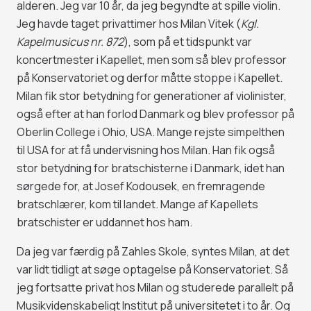
alderen. Jeg var 10 år, da jeg begyndte at spille violin.
Jeg havde taget privattimer hos Milan Vitek (
Kgl.
Kapelmusicus nr. 872
), som på et tidspunkt var
koncertmester i Kapellet, men som så blev professor
på Konservatoriet og derfor måtte stoppe i Kapellet.
Milan fik stor betydning for generationer af violinister,
også efter at han forlod Danmark og blev professor på
Oberlin College i Ohio, USA. Mange rejste simpelthen
til USA for at få undervisning hos Milan. Han fik også
stor betydning for bratschisterne i Danmark, idet han
sørgede for, at Josef Kodousek, en fremragende
bratschlærer, kom til landet. Mange af Kapellets
bratschister er uddannet hos ham.
Da jeg var færdig på Zahles Skole, syntes Milan, at det
var lidt tidligt at søge optagelse på Konservatoriet. Så
jeg fortsatte privat hos Milan og studerede parallelt på
Musikvidenskabeligt Institut på universitetet i to år. Og