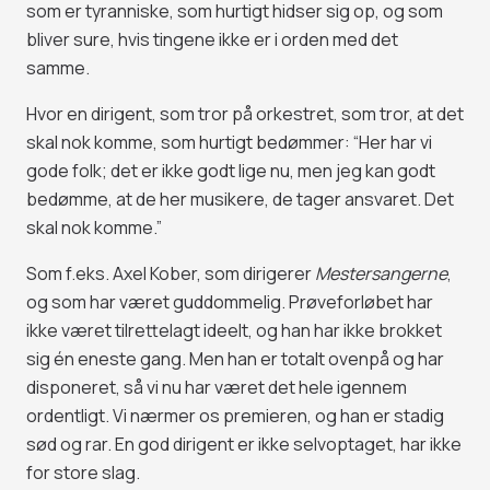
som er tyranniske, som hurtigt hidser sig op, og som
bliver sure, hvis tingene ikke er i orden med det
samme.
Hvor en dirigent, som tror på orkestret, som tror, at det
skal nok komme, som hurtigt bedømmer: “Her har vi
gode folk; det er ikke godt lige nu, men jeg kan godt
bedømme, at de her musikere, de tager ansvaret. Det
skal nok komme.”
Som f.eks. Axel Kober, som dirigerer
Mestersangerne
,
og som har været guddommelig. Prøveforløbet har
ikke været tilrettelagt ideelt, og han har ikke brokket
sig én eneste gang. Men han er totalt ovenpå og har
disponeret, så vi nu har været det hele igennem
ordentligt. Vi nærmer os premieren, og han er stadig
sød og rar. En god dirigent er ikke selvoptaget, har ikke
for store slag.