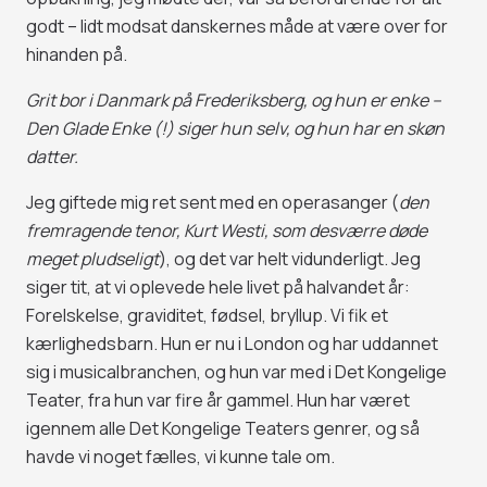
godt – lidt modsat danskernes måde at være over for
hinanden på.
Grit bor i Danmark på Frederiksberg, og hun er enke –
Den Glade Enke (!) siger hun selv, og hun har en skøn
datter.
Jeg giftede mig ret sent med en operasanger (
den
fremragende tenor, Kurt Westi, som desværre døde
meget pludseligt
), og det var helt vidunderligt. Jeg
siger tit, at vi oplevede hele livet på halvandet år:
Forelskelse, graviditet, fødsel, bryllup. Vi fik et
kærlighedsbarn. Hun er nu i London og har uddannet
sig i musicalbranchen, og hun var med i Det Kongelige
Teater, fra hun var fire år gammel. Hun har været
igennem alle Det Kongelige Teaters genrer, og så
havde vi noget fælles, vi kunne tale om.