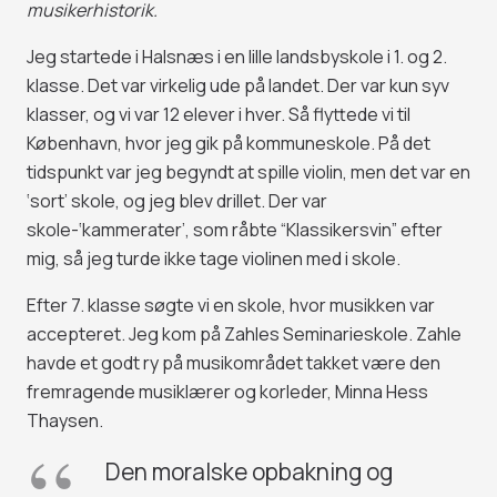
musikerhistorik.
Jeg startede i Halsnæs i en lille landsbyskole i 1. og 2.
klasse. Det var virkelig ude på landet. Der var kun syv
klasser, og vi var 12 elever i hver. Så flyttede vi til
København, hvor jeg gik på kommuneskole. På det
tidspunkt var jeg begyndt at spille violin, men det var en
‘sort’ skole, og jeg blev drillet. Der var
skole-‘kammerater’, som råbte “Klassikersvin” efter
mig, så jeg turde ikke tage violinen med i skole.
Efter 7. klasse søgte vi en skole, hvor musikken var
accepteret. Jeg kom på Zahles Seminarieskole. Zahle
havde et godt ry på musikområdet takket være den
fremragende musiklærer og korleder, Minna Hess
Thaysen.
Den moralske opbakning og