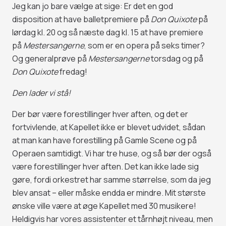
Jeg kan jo bare vælge at sige: Er det en god
disposition at have balletpremiere på
Don Quixote
på
lørdag kl. 20 og så næste dag kl. 15 at have premiere
på
Mestersangerne
, som er en opera på seks timer?
Og generalprøve på
Mestersangerne
torsdag og på
Don Quixote
fredag!
Den lader vi stå!
Der bør være forestillinger hver aften, og det er
fortvivlende, at Kapellet ikke er blevet udvidet, sådan
at man kan have forestilling på Gamle Scene og på
Operaen samtidigt. Vi har tre huse, og så bør der også
være forestillinger hver aften. Det kan ikke lade sig
gøre, fordi orkestret har samme størrelse, som da jeg
blev ansat – eller måske endda er mindre. Mit største
ønske ville være at øge Kapellet med 30 musikere!
Heldigvis har vores assistenter et tårnhøjt niveau, men