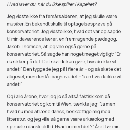
Hvad laver du, når du ikke spiller i Kapellet?
Jeg vidste ikke fra femårsalderen, at jeg skulle være
musiker. En bekendt skulle til optagelsesprøve på
konservatoriet. Jeg vidste ikke, hvad det var og sagde
til min daværende lærer, en fremragende pædagog,
Jakob Thomsen, at jeg ville også gerne på
konservatoriet. Så sagde han noget meget vigtigt: “Er
du sikker på det. Det skal du kun gøre, hvis du ikke vil
andet!” Den tyggede jeg på i flere år – og så skete det
alligevel, men den lå i baghovedet – “kun hvis du ikke vil
andet!”
Og i alle årene, hvor jeg jo så altså faktisk kom på
konservatoriet og kom til Wien, tænkte jeg: ”Ja men
hvad nu med at læse dansk, beskæftige mig med
litteratur, og jeg ville så gerne være arkæolog med
speciale i dansk oldtid. Hvad nu med det?” Året før min