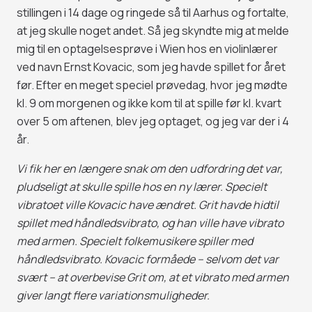
stillingen i 14 dage og ringede så til Aarhus og fortalte,
at jeg skulle noget andet. Så jeg skyndte mig at melde
mig til en optagelsesprøve i Wien hos en violinlærer
ved navn Ernst Kovacic, som jeg havde spillet for året
før. Efter en meget speciel prøvedag, hvor jeg mødte
kl. 9 om morgenen og ikke kom til at spille før kl. kvart
over 5 om aftenen, blev jeg optaget, og jeg var der i 4
år.
Vi fik her en længere snak om den udfordring det var,
pludseligt at skulle spille hos en ny lærer. Specielt
vibratoet ville Kovacic have ændret. Grit havde hidtil
spillet med håndledsvibrato, og han ville have vibrato
med armen. Specielt folkemusikere spiller med
håndledsvibrato. Kovacic formåede – selvom det var
svært – at overbevise Grit om, at et vibrato med armen
giver langt flere variationsmuligheder.