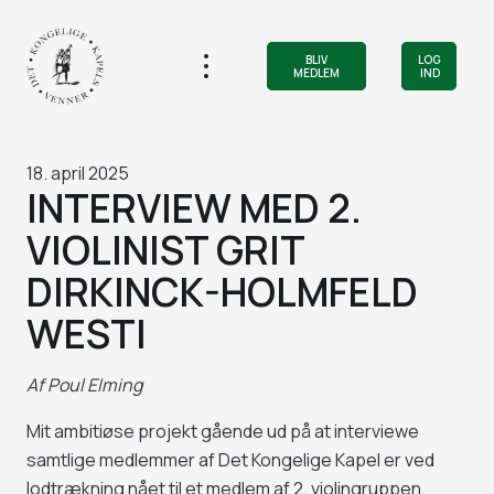
BLIV
LOG
MEDLEM
IND
18. april 2025
INTERVIEW MED 2.
VIOLINIST GRIT
DIRKINCK-HOLMFELD
WESTI
Af
Poul Elming
Mit ambitiøse projekt gående ud på at interviewe
samtlige medlemmer af Det Kongelige Kapel er ved
lodtrækning nået til et medlem af 2. violingruppen,