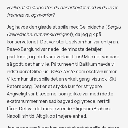
Hvilke af de dirigenter, du har arbejdet med vil du især
fremhæve, og hvorfor?
Jeg havde den glæde at spille med Celibidache (
Sergiu
Celibidache, rumænsk dirigent
), da jeg gik på
konservatoriet. Det var stort, selvom han var en tyran.
Paavo Berglund var nede i de mindste detaljer i
partituret, og intet var overladt til os! Men det var bare
så godt, det han ville. På turneen til Baltikum havde vi
indstuderet Sibelius’
Valse Triste
som ekstranummer.
Vi kom kun til at spille det en enkelt gang, vistnok i Skt.
Petersborg. Det er et stykke kun for strygere.
Angiveligt var blæserne, som jo ikke var med i dette
ekstranummer men sad bagved og lyttede, rørt til
tårer. Det var det mest rørende – ligesom Brahms i
Napoli i sin tid. Alt gik op i højere enhed.