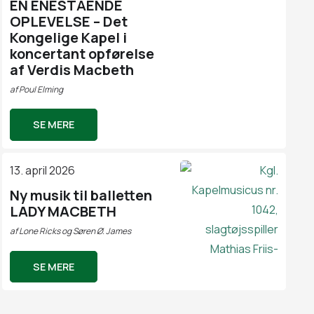
EN ENESTÅENDE
OPLEVELSE – Det
Kongelige Kapel i
koncertant opførelse
af Verdis Macbeth
af
Poul Elming
SE MERE
13. april 2026
Ny musik til balletten
LADY MACBETH
af
Lone Ricks og Søren Ø. James
SE MERE