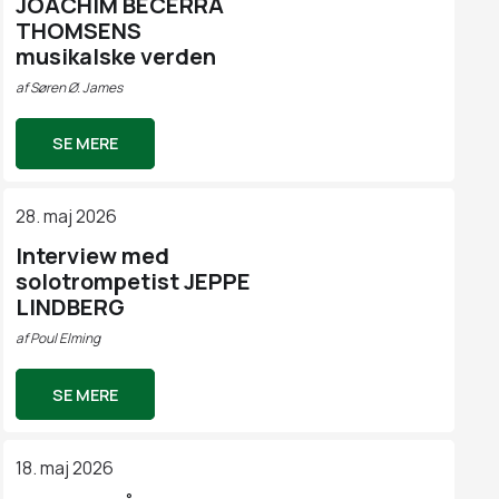
JOACHIM BECERRA
THOMSENS
musikalske verden
af
Søren Ø. James
SE MERE
28. maj 2026
Interview med
solotrompetist JEPPE
LINDBERG
af
Poul Elming
SE MERE
18. maj 2026