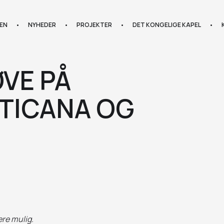
EN
•
NYHEDER
•
PROJEKTER
•
DET KONGELIGE KAPEL
•
VE PÅ
STICANA OG
ere mulig.