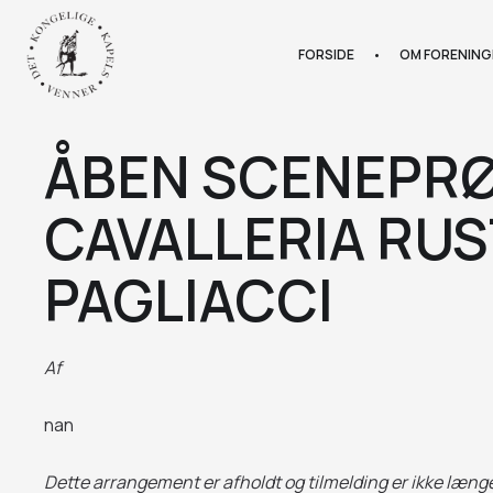
FORSIDE
•
OM FORENING
ÅBEN SCENEPRØ
CAVALLERIA RU
PAGLIACCI
Af
nan
Dette arrangement er afholdt og tilmelding er ikke læng