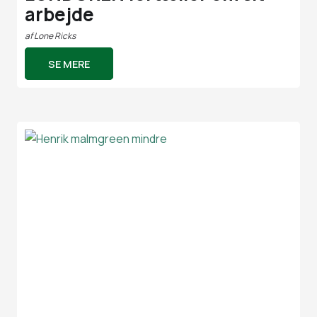
arbejde
af
Lone Ricks
SE MERE