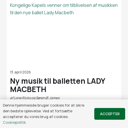
13. april 2026
Ny musik til balletten LADY
MACBETH
af
Lone Ricks og Søren Ø. James
Denne hjemmeside bruger cookies for at sikre
SE MERE
den bedste oplevelse. Ved at fortsætte
ACCEPTER
accepterer du vores brug af cookies.
Cookiepolitik