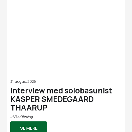
31. august 2025
Interview med solobasunist
KASPER SMEDEGAARD
THAARUP
af
Poul Elming
SE MERE